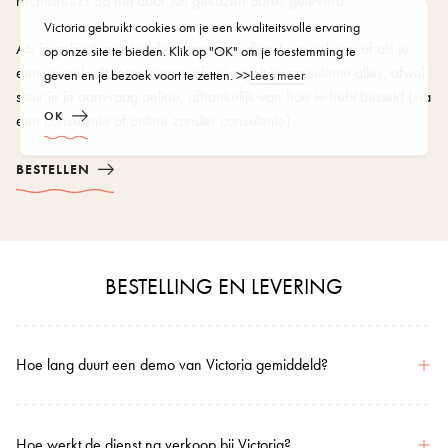
rechtstreeks op het door jou gekozen adres geleverd.
Victoria gebruikt cookies om je een kwaliteitsvolle ervaring
Als je gebruik moet maken van onze dienst na verkoop of als je
op onze site te bieden. Klik op "OK" om je toestemming te
een juweel wilt retourneren: ofwel regelt je consulente alles, ofwel
geven en je bezoek voort te zetten. >>
Lees meer
stuur je je aanvraag online, afhankelijk van hoe je hebt besteld (via
OK
een consulente of online zonder consulente).
BESTELLEN
BESTELLING EN LEVERING
Hoe lang duurt een demo van Victoria gemiddeld?
Hoe werkt de dienst na verkoop bij Victoria?