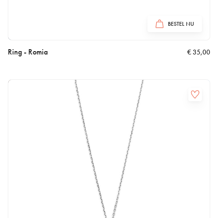
BESTEL NU
Ring - Romia
€
35,00