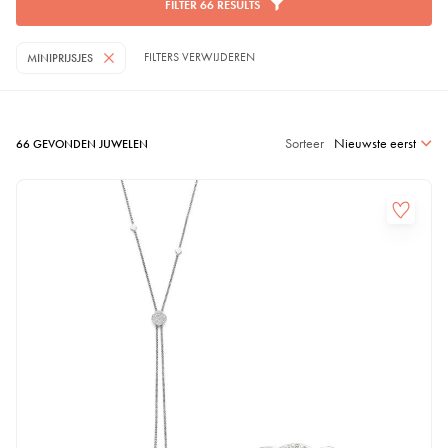
FILTER
66
RESULTS
FILTERS VERWIJDEREN
MINIPRIJSJES
Sorteer
Nieuwste eerst
66
GEVONDEN JUWELEN