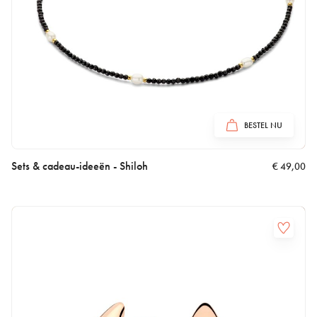
BESTEL NU
Sets & cadeau-ideeën - Shiloh
€
49,00