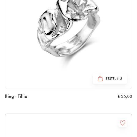
BESTEL NU
Ring - Tillia
€
35,00