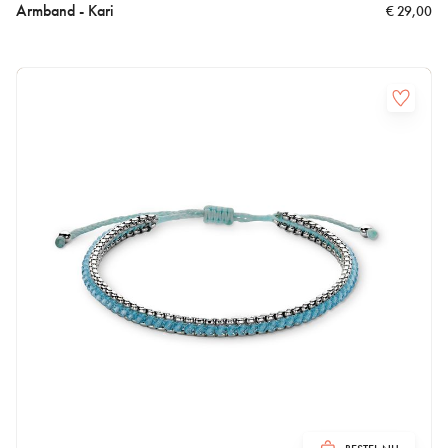
Armband - Kari
€
29,00