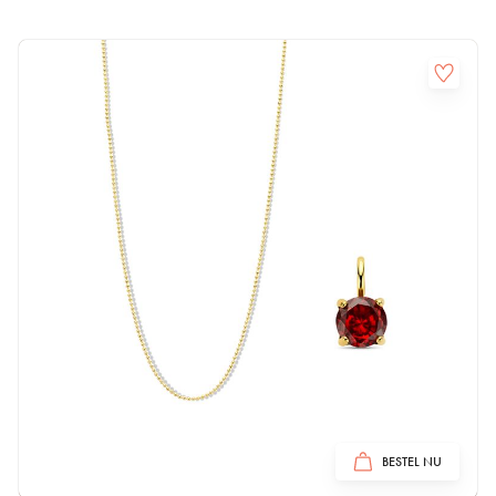
BESTEL NU