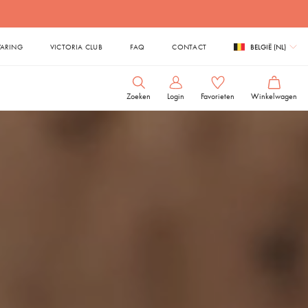
VARING
VICTORIA CLUB
FAQ
CONTACT
BELGIË (NL)
Zoeken
Login
Favorieten
Winkelwagen