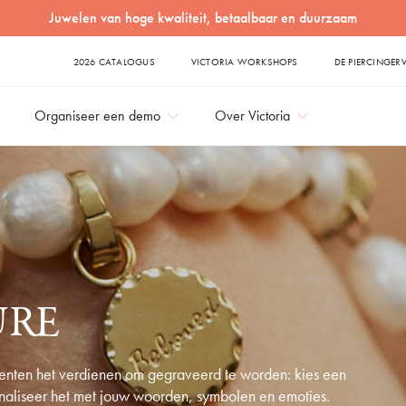
2026 CATALOGUS
VICTORIA WORKSHOPS
DE PIERCINGER
Organiseer een demo
Over Victoria
URE
ten het verdienen om gegraveerd te worden: kies een
naliseer het met jouw woorden, symbolen en emoties.