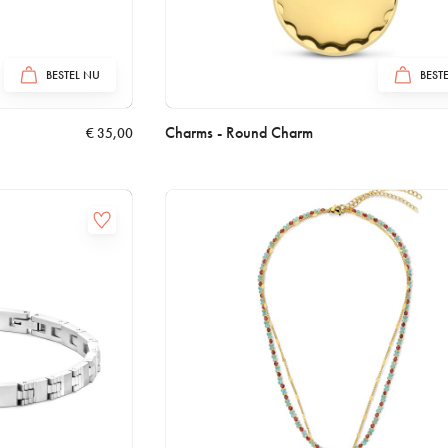
BESTEL NU
BEST
Charms - Round Charm
€
35,00