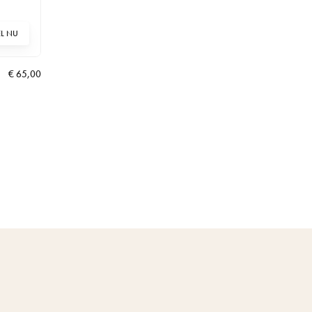
EL NU
€
65,00