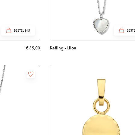
BESTEL NU
BEST
Ketting - Lilou
€
35,00