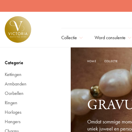
Gravure | Victoria Juwellen
Collectie
Word consulente
HOME
COLLECTIE
Categorie
Kettingen
Armbanden
Oorbellen
GRAV
Ringen
Horloges
Omdat sommige momen
Hangers
uniek juweel en perso
Charms