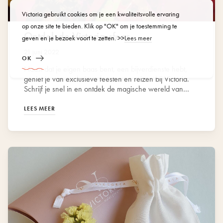
Victoria gebruikt cookies om je een kwaliteitsvolle ervaring
op onze site te bieden. Klik op "OK" om je toestemming te
Ontdek de Victoria-sfeer
geven en je bezoek voort te zetten. >>
Lees meer
21 juni 2022
OK
Naast dat je eigen baas bent, een bijverdienste hebt,
geniet je van exclusieve feesten en reizen bij Victoria.
Schrijf je snel in en ontdek de magische wereld van
Victoria!
LEES MEER