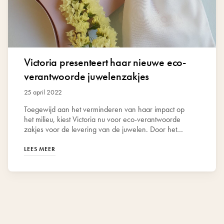
Victoria presenteert haar nieuwe eco-
verantwoorde juwelenzakjes
25 april 2022
Toegewijd aan het verminderen van haar impact op
het milieu, kiest Victoria nu voor eco-verantwoorde
zakjes voor de levering van de juwelen. Door het
volledig gerecycled en recyclebaar materiaal rPET als
grondstof te gebruiken.
LEES MEER