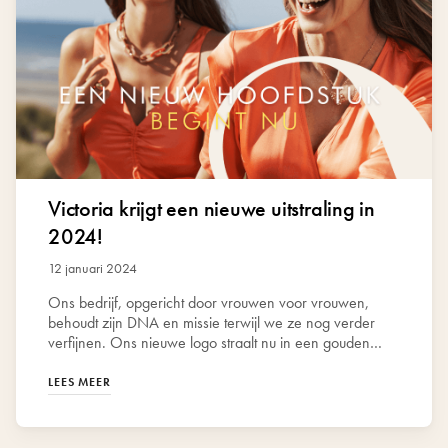
Victoria krijgt een nieuwe uitstraling in
2024!
12 januari 2024
Ons bedrijf, opgericht door vrouwen voor vrouwen,
behoudt zijn DNA en missie terwijl we ze nog verder
verfijnen. Ons nieuwe logo straalt nu in een gouden
embleem dat die extra glans toevoegt aan het
geliefde juwelenmerk dat we allemaal koesteren.
LEES MEER