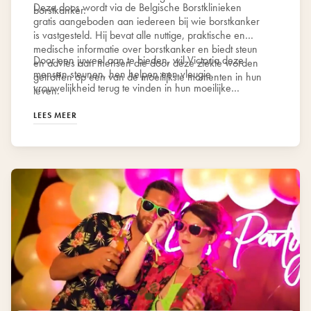
Deze doos wordt via de Belgische Borstklinieken
borstkanker.
gratis aangeboden aan iedereen bij wie borstkanker
is vastgesteld. Hij bevat alle nuttige, praktische en
medische informatie over borstkanker en biedt steun
Door een juweel aan te bieden, wil Victoria deze
en advies aan mensen die door deze ziekte worden
mensen steunen, hen helpen een vleugje
getroffen op een van de moeilijkste momenten in hun
vrouwelijkheid terug te vinden in hun moeilijke
leven.
dagelijkse leven en hun uitstraling niet te verliezen.
LEES MEER