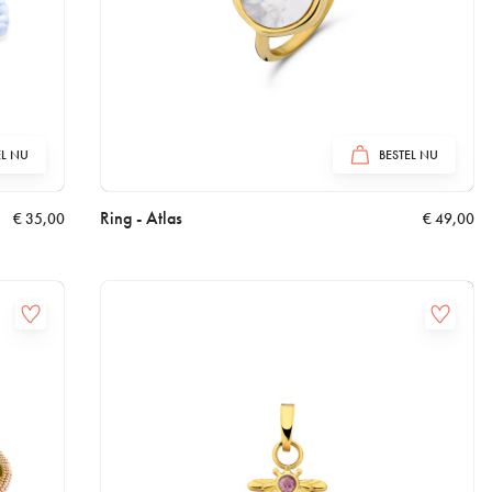
EL NU
BESTEL NU
Ring - Atlas
€
35,00
€
49,00