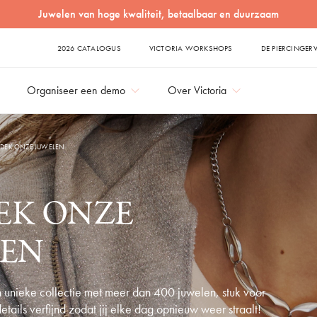
2026 CATALOGUS
VICTORIA WORKSHOPS
DE PIERCINGER
Organiseer een demo
Over Victoria
DEK ONZE JUWELEN
EK ONZE
LEN
en unieke collectie met meer dan 400 juwelen, stuk voor
 details verfijnd zodat jij elke dag opnieuw weer straalt!