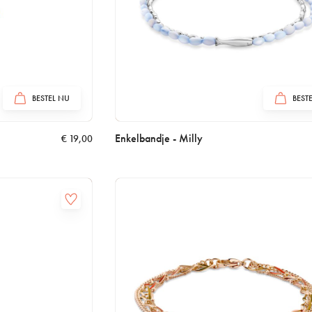
BESTEL NU
BEST
Enkelbandje - Milly
€
19,00