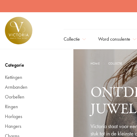
Al onze Juwelen | Victoria
Collectie
Word consulente
HOME
COLLECTIE
ONT
Categorie
Kettingen
ONTD
Armbanden
Oorbellen
JUWE
Ringen
Horloges
Victoria staat voor e
Hangers
stuk tot in de kleinste
Charms