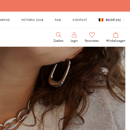
VARING
VICTORIA CLUB
FAQ
CONTACT
BELGIË (NL)
Zoeken
Login
Favorieten
Winkelwagen