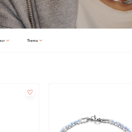
eur
Thema