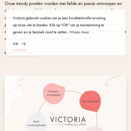
Onze trendy juwelen worden met liefde en passie ontworpen en
aan je voorgesteld door gedreven vrouwen, ver weg van de
drukte van traditionele winkels. Een ongedwongen sfeer,
Victoria gebruikt cookies om je een kwaliteitsvolle ervaring
persoonlijk advies en een uitzonderlijke dienst na verkoop zijn
op onze site te bieden. Klik op "OK" om je toestemming te
enkele van de vele redenen... die van Victoria dé marktleider in de
geven en je bezoek voort te zetten. >>
Lees meer
directe verkoop van juwelen hebben gemaakt.
OK
BEKIJK DE VIDEO