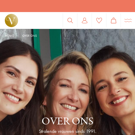
Juwelen van hoge kwaliteit, betaalbaar en duurzaam
HOME
OVER ONS
OVER ONS
Stralende vrouwen sinds 1991.