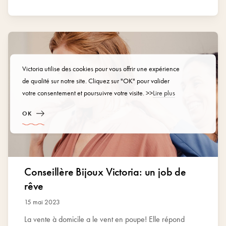
aimons tous. Notre identité visuelle se voit renforcée
grâce à la construction d’un tout nouvel univers propre
à Victoria. De notre nouveau logo sont nés plusieurs
éléments de style dynamiques, motifs qui seront utilisés
en fonds sur toutes nos plateformes et dans toutes nos
communications (site web, catalogues, publications
réseaux sociaux…). Un style visuel qui se veut unique
Victoria utilise des cookies pour vous offrir une expérience
et reconnaissable de loin.
de qualité sur notre site. Cliquez sur "OK" pour valider
votre consentement et poursuivre votre visite. >>
Lire plus
OK
Conseillère Bijoux Victoria: un job de
rêve
15 mai 2023
La vente à domicile a le vent en poupe! Elle répond