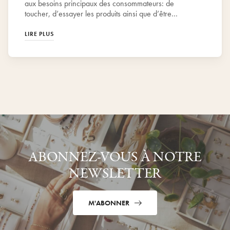
aux besoins principaux des consommateurs: de
toucher, d’essayer les produits ainsi que d’être
conseillés, rassurés et écoutés. Cela permet aussi de
créer du lien, d’échanger et de proposer des conseils
LIRE PLUS
réellement adaptés aux besoins et envies de chacun.
ABONNEZ-VOUS À NOTRE
NEWSLETTER
M'ABONNER