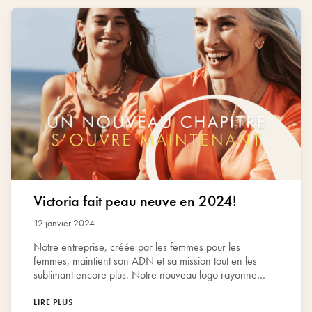
cosmétiques et d'hygiène. Ces trousses seront
distribuées lors de maraudes dans la région des
Hauts-de-France, dans le but de soutenir les femmes
en situation de précarité en leur apportant réconfort et
en restaurant leur estime de soi.
Victoria fait peau neuve en 2024!
12 janvier 2024
Notre entreprise, créée par les femmes pour les
femmes, maintient son ADN et sa mission tout en les
sublimant encore plus. Notre nouveau logo rayonne à
présent dans un macaron doré qui vient ajouter cet
éclat supplémentaire à la marque de bijoux que nous
LIRE PLUS