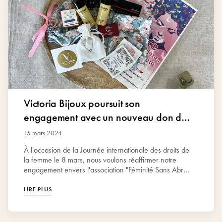
Victoria Bijoux poursuit son
engagement avec un nouveau don de
500 bijoux à l’association “Féminité
15 mars 2024
Sans Abri”
À l'occasion de la Journée internationale des droits de
la femme le 8 mars, nous voulons réaffirmer notre
engagement envers l'association "Féminité Sans Abri"
fondée en 2017 par Lucie Sanchez, qui vient en aide
aux femmes sans domicile fixe à travers la France.
LIRE PLUS
Cette année encore, nous offrons 500 bijoux, tout
comme en 2023, qui seront minutieusement disposés
dans de petites trousses contenant des produits