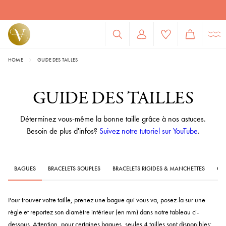
HOME
GUIDE DES TAILLES
GUIDE DES TAILLES
Déterminez vous-même la bonne taille grâce à nos astuces.
Besoin de plus d'infos?
Suivez notre tutoriel sur YouTube
.
BAGUES
BRACELETS SOUPLES
BRACELETS RIGIDES & MANCHETTES
COL
Pour trouver votre taille, prenez une bague qui vous va, posez-la sur une
règle et reportez son diamètre intérieur (en mm) dans notre tableau ci-
dessous. Attention, pour certaines bagues, seules 4 tailles sont disponibles: