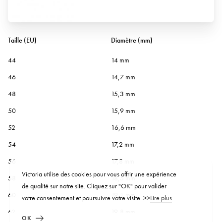
Taille (EU)
Diamètre (mm)
44
14 mm
46
14,7 mm
48
15,3 mm
50
15,9 mm
52
16,6 mm
54
17,2 mm
56
17,8 mm
Victoria utilise des cookies pour vous offrir une expérience
58
18,5 mm
de qualité sur notre site. Cliquez sur "OK" pour valider
60
19,1 mm
votre consentement et poursuivre votre visite. >>
Lire plus
62
19,8 mm
OK