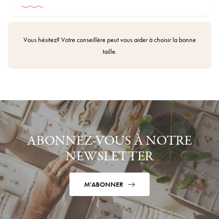
64
20,4 mm
66
21 mm
68
Vous hésitez? Votre conseillère peut vous aider à choisir la bonne
21,7 mm
taille.
70
22,3 mm
72
22,9 mm
74
23,6 mm
ABONNEZ-VOUS À NOTRE
NEWSLETTER
M'ABONNER