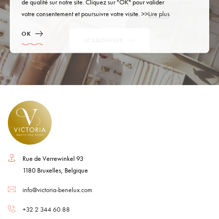
de qualité sur notre site. Cliquez sur "OK" pour valider
NEWSLETTER
votre consentement et poursuivre votre visite. >>
Lire plus
OK
M'ABONNER
Rue de Verrewinkel 93
1180 Bruxelles, Belgique
info@victoria-benelux.com
+32 2 344 60 88