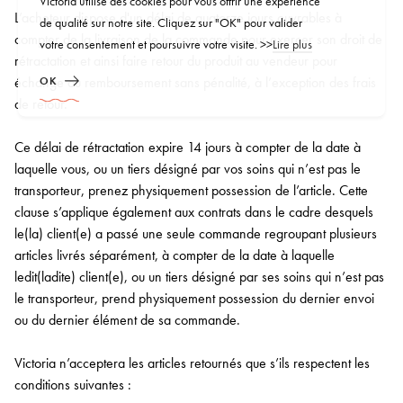
Victoria utilise des cookies pour vous offrir une expérience
L’acheteur dispose d'un délai de quatorze jours ouvrables à
de qualité sur notre site. Cliquez sur "OK" pour valider
compter de la livraison de la commande pour exercer son droit de
votre consentement et poursuivre votre visite. >>
Lire plus
rétractation et ainsi faire retour du produit au vendeur pour
échange ou remboursement sans pénalité, à l’exception des frais
OK
de retour.
Ce délai de rétractation expire 14 jours à compter de la date à
laquelle vous, ou un tiers désigné par vos soins qui n’est pas le
transporteur, prenez physiquement possession de l’article. Cette
clause s’applique également aux contrats dans le cadre desquels
le(la) client(e) a passé une seule commande regroupant plusieurs
articles livrés séparément, à compter de la date à laquelle
ledit(ladite) client(e), ou un tiers désigné par ses soins qui n’est pas
le transporteur, prend physiquement possession du dernier envoi
ou du dernier élément de sa commande.
Victoria n’acceptera les articles retournés que s’ils respectent les
conditions suivantes :